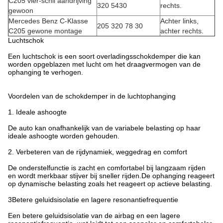
C205 vier-schil aandrijving
320 5430
rechts.
gewoon
Mercedes Benz C-Klasse
Achter links,
205 320 78 30
C205 gewone montage
achter rechts.
Luchtschok
Een luchtschok is een soort overladingsschokdemper die kan
worden opgeblazen met lucht om het draagvermogen van de
ophanging te verhogen.
Voordelen van de schokdemper in de luchtophanging
1. Ideale ashoogte
De auto kan onafhankelijk van de variabele belasting op haar
ideale ashoogte worden gehouden.
2. Verbeteren van de rijdynamiek, weggedrag en comfort
De onderstelfunctie is zacht en comfortabel bij langzaam rijden
en wordt merkbaar stijver bij sneller rijden.De ophanging reageert
op dynamische belasting zoals het reageert op actieve belasting.
3Betere geluidsisolatie en lagere resonantiefrequentie
Een betere geluidsisolatie van de airbag en een lagere