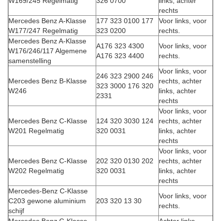
W169/245 Regelmatig
326 0700
links, achter
rechts
Mercedes Benz A-Klasse
177 323 0100 177
Voor links, voor
W177/247 Regelmatig
323 0200
rechts.
Mercedes Benz A-Klasse
A176 323 4300
Voor links, voor
W176/246/117 Algemene
A176 323 4400
rechts.
samenstelling
Voor links, voor
246 323 2900 246
Mercedes Benz B-Klasse
rechts, achter
323 3000 176 320
W246
links, achter
2331
rechts
Voor links, voor
Mercedes Benz C-Klasse
124 320 3030 124
rechts, achter
W201 Regelmatig
320 0031
links, achter
rechts
Voor links, voor
Mercedes Benz C-Klasse
202 320 0130 202
rechts, achter
W202 Regelmatig
320 0031
links, achter
rechts
Mercedes-Benz C-Klasse
Voor links, voor
C203 gewone aluminium
203 320 13 30
rechts.
schijf