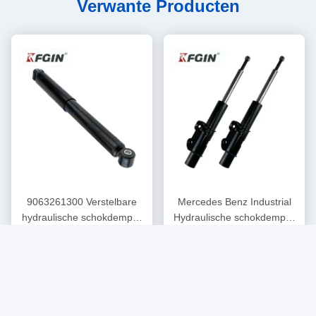
Verwante Producten
9063261300 Verstelbare
Mercedes Benz Industrial
hydraulische schokdemper
Hydraulische schokdemper
Krijg Beste Prijs
Krijg Beste Prijs
Lingte 906 Mercedes Benz
Lingte 906 Voormotor Strut
Schokdemper
Schokdemper