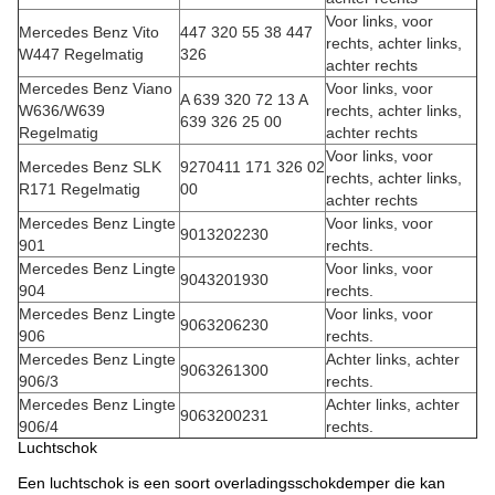
Voor links, voor
Mercedes Benz Vito
447 320 55 38 447
rechts, achter links,
W447 Regelmatig
326
achter rechts
Mercedes Benz Viano
Voor links, voor
A 639 320 72 13 A
W636/W639
rechts, achter links,
639 326 25 00
Regelmatig
achter rechts
Voor links, voor
Mercedes Benz SLK
9270411 171 326 02
rechts, achter links,
R171 Regelmatig
00
achter rechts
Mercedes Benz Lingte
Voor links, voor
9013202230
901
rechts.
Mercedes Benz Lingte
Voor links, voor
9043201930
904
rechts.
Mercedes Benz Lingte
Voor links, voor
9063206230
906
rechts.
Mercedes Benz Lingte
Achter links, achter
9063261300
906/3
rechts.
Mercedes Benz Lingte
Achter links, achter
9063200231
906/4
rechts.
Luchtschok
Een luchtschok is een soort overladingsschokdemper die kan