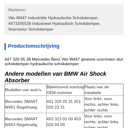
Markeren:
Vito W447 Industriële Hydraulische Schokdemper
, 
4473205538 Industrieel Hydraulisch Schokdemper
, 
Voormotor Schokdemper
Productomschrijving
447 320 55 38 Mercedes Benz Vito W447 gewone voormotor stut
schokdemper hydraulische schokdemper
Andere modellen van BMW Air Shock
Absorber
Bijbehorend voertuig
Plaats van de
Modellen van auto's
OEM-nummer
installatie
Voor links, voor
Mercedes SMART
451 320 25 31 451
rechts, achter links,
W451 Regelmatig
320 23 31
achter rechts
Voor links, voor
Mercedes SMART
453 323 03 00 453
rechts, achter links,
W453 Regelmatig
326 04 00
achter rechts