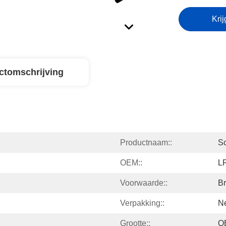
Krij
ctomschrijving
Productnaam::
S
OEM::
L
Voorwaarde::
B
Verpakking::
Ne
Grootte::
O