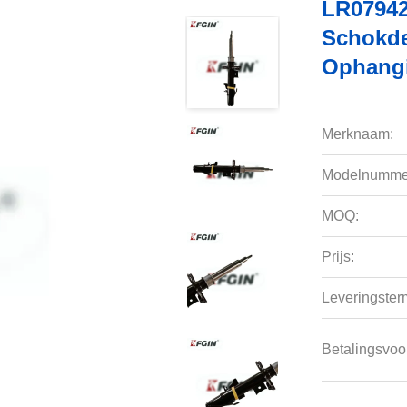
LR07942
Schokde
Ophang
Merknaam:
Modelnumme
MOQ:
Prijs:
Leveringsterm
Betalingsvoo