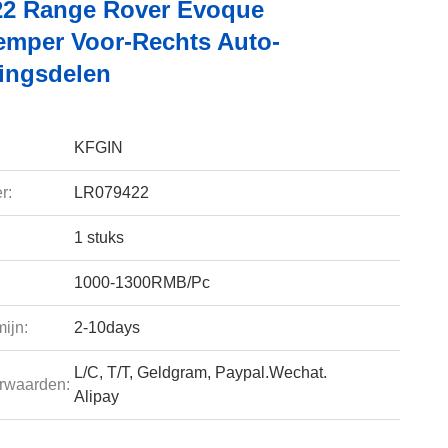
2 Range Rover Evoque
mper Voor-Rechts Auto-
ingsdelen
KFGIN
r:
LR079422
1 stuks
1000-1300RMB/Pc
ijn:
2-10days
L/C, T/T, Geldgram, Paypal.Wechat.
rwaarden:
Alipay