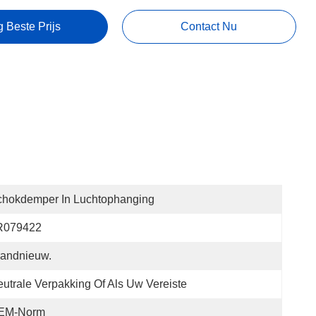
g Beste Prijs
Contact Nu
chokdemper In Luchtophanging
R079422
randnieuw.
utrale Verpakking Of Als Uw Vereiste
EM-Norm