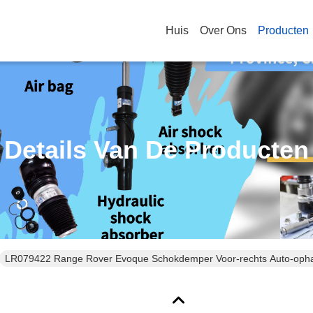
Huis
Over Ons
Producten
Details Van De Producten
LR079422 Range Rover Evoque Schokdemper Voor-rechts Auto-oph