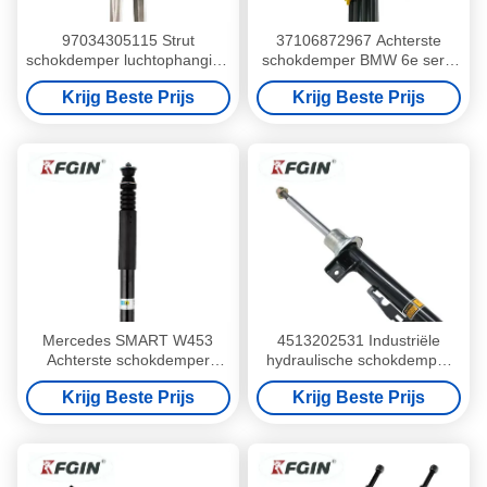
97034305115 Strut
37106872967 Achterste
schokdemper luchtophanging
schokdemper BMW 6e serie
Porsche Panamera
GT G32 Strut schokdemper
Krijg Beste Prijs
Krijg Beste Prijs
schokdemper
Mercedes SMART W453
4513202531 Industriële
Achterste schokdemper
hydraulische schokdemper
4533260400 Hydraulisch
Mercedes W451 Strut
Krijg Beste Prijs
Krijg Beste Prijs
schokdemper