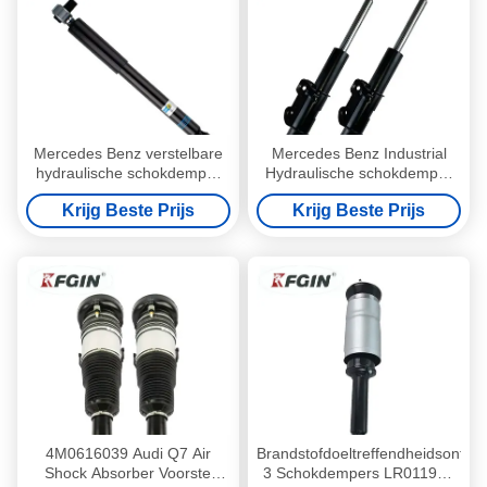
Mercedes Benz verstelbare
Mercedes Benz Industrial
hydraulische schokdemper
Hydraulische schokdemper
Vito W447 4473264200 Strut
Lingte 906 Voormotor Strut
Krijg Beste Prijs
Krijg Beste Prijs
schokdemper
Schokdemper
4M0616039 Audi Q7 Air
Brandstofdoeltreffendheidsontde
Shock Absorber Voorste
3 Schokdempers LR011932