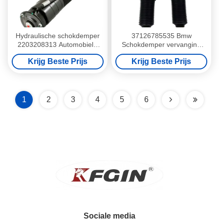
Hydraulische schokdemper
37126785535 Bmw
2203208313 Automobiele
Schokdemper vervanging
onderdelen voor Mercedes
7serie E66 Strut
Krijg Beste Prijs
Krijg Beste Prijs
Benz
Schokdemper
1
2
3
4
5
6
Sociale media