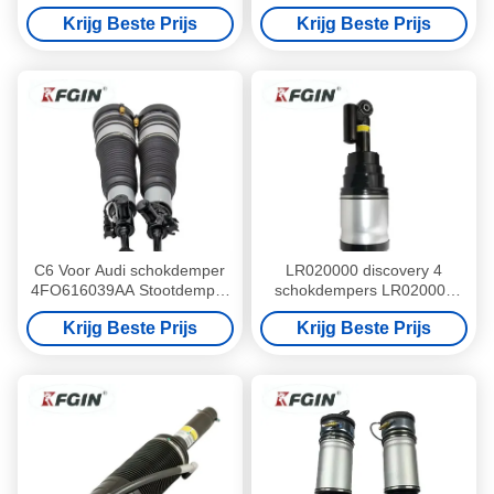
linker Strut Shock Absorber
Schokdemper met voorste
Krijg Beste Prijs
Krijg Beste Prijs
steun
C6 Voor Audi schokdemper
LR020000 discovery 4
4FO616039AA Stootdemper
schokdempers LR020001
brandstofverbruik
Strut schokdempers
Krijg Beste Prijs
Krijg Beste Prijs