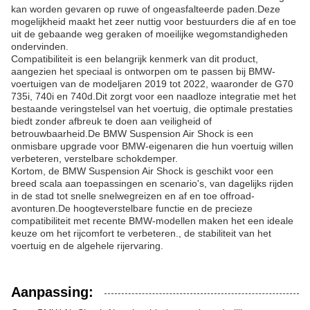
kan worden gevaren op ruwe of ongeasfalteerde paden.Deze
mogelijkheid maakt het zeer nuttig voor bestuurders die af en toe
uit de gebaande weg geraken of moeilijke wegomstandigheden
ondervinden.
Compatibiliteit is een belangrijk kenmerk van dit product,
aangezien het speciaal is ontworpen om te passen bij BMW-
voertuigen van de modeljaren 2019 tot 2022, waaronder de G70
735i, 740i en 740d.Dit zorgt voor een naadloze integratie met het
bestaande veringstelsel van het voertuig, die optimale prestaties
biedt zonder afbreuk te doen aan veiligheid of
betrouwbaarheid.De BMW Suspension Air Shock is een
onmisbare upgrade voor BMW-eigenaren die hun voertuig willen
verbeteren, verstelbare schokdemper.
Kortom, de BMW Suspension Air Shock is geschikt voor een
breed scala aan toepassingen en scenario's, van dagelijks rijden
in de stad tot snelle snelwegreizen en af en toe offroad-
avonturen.De hoogteverstelbare functie en de precieze
compatibiliteit met recente BMW-modellen maken het een ideale
keuze om het rijcomfort te verbeteren., de stabiliteit van het
voertuig en de algehele rijervaring.
Aanpassing: