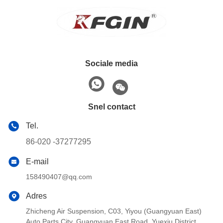
Sociale media
Snel contact
Tel.
86-020 -37277295
E-mail
158490407@qq.com
Adres
Zhicheng Air Suspension, C03, Yiyou (Guangyuan East)
Auto Parts City, Guangyuan East Road, Yuexiu District,