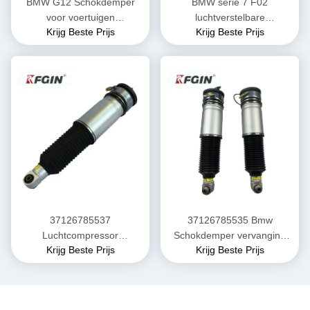
BMW G12 Schokdemper
BMW serie 7 F02
voor voertuigen
luchtverstelbare
Krijg Beste Prijs
Krijg Beste Prijs
37106877553 Automobiele
schokdempers
onderdelen
37126791676
Autoschokdemper
37126785537
37126785535 Bmw
Luchtcompressor
Schokdemper vervanging
Krijg Beste Prijs
Krijg Beste Prijs
Schokdemper 7e serie E66
7serie E66 Strut
BMW Schokdemper
Schokdemper