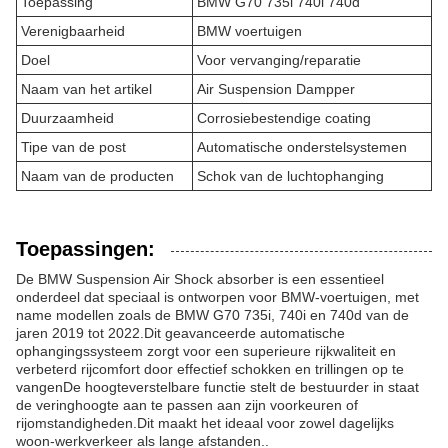
Toepassing
BMW G70 735i 740i 740d
Verenigbaarheid
BMW voertuigen
Doel
Voor vervanging/reparatie
Naam van het artikel
Air Suspension Dampper
Duurzaamheid
Corrosiebestendige coating
Tipe van de post
Automatische onderstelsystemen
Naam van de producten
Schok van de luchtophanging
Toepassingen:
De BMW Suspension Air Shock absorber is een essentieel
onderdeel dat speciaal is ontworpen voor BMW-voertuigen, met
name modellen zoals de BMW G70 735i, 740i en 740d van de
jaren 2019 tot 2022.Dit geavanceerde automatische
ophangingssysteem zorgt voor een superieure rijkwaliteit en
verbeterd rijcomfort door effectief schokken en trillingen op te
vangenDe hoogteverstelbare functie stelt de bestuurder in staat
de veringhoogte aan te passen aan zijn voorkeuren of
rijomstandigheden.Dit maakt het ideaal voor zowel dagelijks
woon-werkverkeer als lange afstanden..