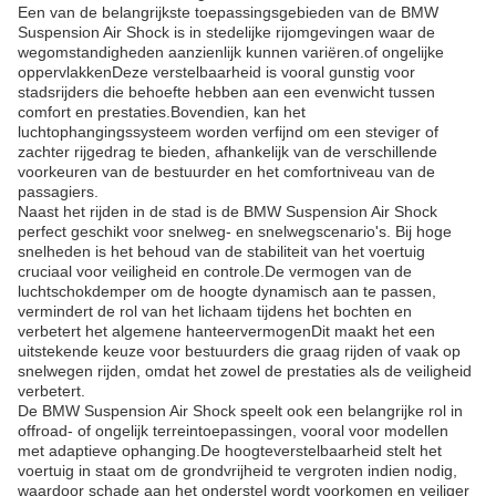
Een van de belangrijkste toepassingsgebieden van de BMW
Suspension Air Shock is in stedelijke rijomgevingen waar de
wegomstandigheden aanzienlijk kunnen variëren.of ongelijke
oppervlakkenDeze verstelbaarheid is vooral gunstig voor
stadsrijders die behoefte hebben aan een evenwicht tussen
comfort en prestaties.Bovendien, kan het
luchtophangingssysteem worden verfijnd om een steviger of
zachter rijgedrag te bieden, afhankelijk van de verschillende
voorkeuren van de bestuurder en het comfortniveau van de
passagiers.
Naast het rijden in de stad is de BMW Suspension Air Shock
perfect geschikt voor snelweg- en snelwegscenario's. Bij hoge
snelheden is het behoud van de stabiliteit van het voertuig
cruciaal voor veiligheid en controle.De vermogen van de
luchtschokdemper om de hoogte dynamisch aan te passen,
vermindert de rol van het lichaam tijdens het bochten en
verbetert het algemene hanteervermogenDit maakt het een
uitstekende keuze voor bestuurders die graag rijden of vaak op
snelwegen rijden, omdat het zowel de prestaties als de veiligheid
verbetert.
De BMW Suspension Air Shock speelt ook een belangrijke rol in
offroad- of ongelijk terreintoepassingen, vooral voor modellen
met adaptieve ophanging.De hoogteverstelbaarheid stelt het
voertuig in staat om de grondvrijheid te vergroten indien nodig,
waardoor schade aan het onderstel wordt voorkomen en veiliger