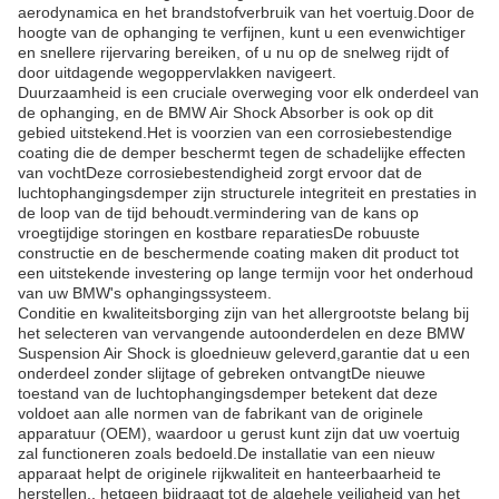
aerodynamica en het brandstofverbruik van het voertuig.Door de
hoogte van de ophanging te verfijnen, kunt u een evenwichtiger
en snellere rijervaring bereiken, of u nu op de snelweg rijdt of
door uitdagende wegoppervlakken navigeert.
Duurzaamheid is een cruciale overweging voor elk onderdeel van
de ophanging, en de BMW Air Shock Absorber is ook op dit
gebied uitstekend.Het is voorzien van een corrosiebestendige
coating die de demper beschermt tegen de schadelijke effecten
van vochtDeze corrosiebestendigheid zorgt ervoor dat de
luchtophangingsdemper zijn structurele integriteit en prestaties in
de loop van de tijd behoudt.vermindering van de kans op
vroegtijdige storingen en kostbare reparatiesDe robuuste
constructie en de beschermende coating maken dit product tot
een uitstekende investering op lange termijn voor het onderhoud
van uw BMW's ophangingssysteem.
Conditie en kwaliteitsborging zijn van het allergrootste belang bij
het selecteren van vervangende autoonderdelen en deze BMW
Suspension Air Shock is gloednieuw geleverd,garantie dat u een
onderdeel zonder slijtage of gebreken ontvangtDe nieuwe
toestand van de luchtophangingsdemper betekent dat deze
voldoet aan alle normen van de fabrikant van de originele
apparatuur (OEM), waardoor u gerust kunt zijn dat uw voertuig
zal functioneren zoals bedoeld.De installatie van een nieuw
apparaat helpt de originele rijkwaliteit en hanteerbaarheid te
herstellen., hetgeen bijdraagt tot de algehele veiligheid van het