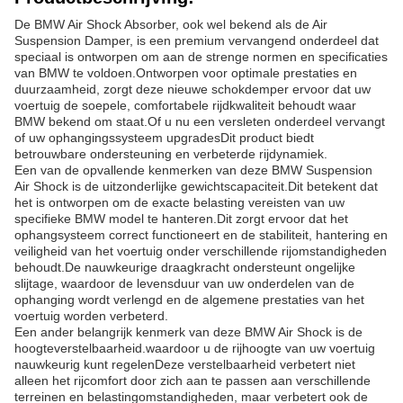
De BMW Air Shock Absorber, ook wel bekend als de Air
Suspension Damper, is een premium vervangend onderdeel dat
speciaal is ontworpen om aan de strenge normen en specificaties
van BMW te voldoen.Ontworpen voor optimale prestaties en
duurzaamheid, zorgt deze nieuwe schokdemper ervoor dat uw
voertuig de soepele, comfortabele rijdkwaliteit behoudt waar
BMW bekend om staat.Of u nu een versleten onderdeel vervangt
of uw ophangingssysteem upgradesDit product biedt
betrouwbare ondersteuning en verbeterde rijdynamiek.
Een van de opvallende kenmerken van deze BMW Suspension
Air Shock is de uitzonderlijke gewichtscapaciteit.Dit betekent dat
het is ontworpen om de exacte belasting vereisten van uw
specifieke BMW model te hanteren.Dit zorgt ervoor dat het
ophangsysteem correct functioneert en de stabiliteit, hantering en
veiligheid van het voertuig onder verschillende rijomstandigheden
behoudt.De nauwkeurige draagkracht ondersteunt ongelijke
slijtage, waardoor de levensduur van uw onderdelen van de
ophanging wordt verlengd en de algemene prestaties van het
voertuig worden verbeterd.
Een ander belangrijk kenmerk van deze BMW Air Shock is de
hoogteverstelbaarheid.waardoor u de rijhoogte van uw voertuig
nauwkeurig kunt regelenDeze verstelbaarheid verbetert niet
alleen het rijcomfort door zich aan te passen aan verschillende
terreinen en belastingomstandigheden, maar verbetert ook de